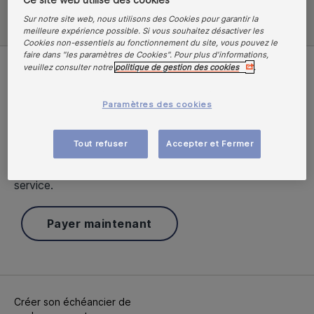
Sur notre site web, nous utilisons des Cookies pour garantir la
meilleure expérience possible. Si vous souhaitez désactiver les
Cookies non-essentiels au fonctionnement du site, vous pouvez le
faire dans "les paramètres de Cookies". Pour plus d'informations,
veuillez consulter notre
politique de gestion des cookies
.
Versement ponctuel.
Facile d'utilisation, utilisez
notre plateforme libre-
Paramètres des cookies
service en toute simplicité.
Tout refuser
Accepter et Fermer
Vous préférez effectuer un paiement immédiat? Cliquer
sur ce lien pour accéder à notre portail client en libre-
service.
Payer maintenant
Créer son échéancier de