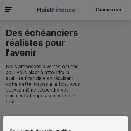
Connexion
Des échéanciers
réalistes pour
l'avenir
Nous proposons diverses options
pour vous aider à atteindre la
stabilité financière en réduisant
votre dette, un pas à la fois. Vous
pouvez même suspendre vos
paiements temporairement s'il le
faut.
Commencer
Ce site web utilise des cookies